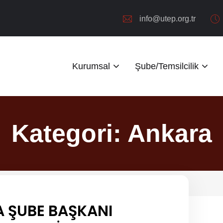
info@utep.org.tr
Kurumsal
Şube/Temsilcilik
Kategori:
Ankara
A ŞUBE BAŞKANI