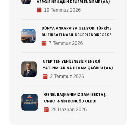
VERGİSİNE İLİŞKİN DEĞERLENDİRME (AA)
19 Temmuz 2026
DÜNYA ANKARA’YA GELİYOR: TÜRKİYE
BU FIRSATI NASIL DEĞERLENDİRECEK?
7 Temmuz 2026
UTEP’TEN YENİLENEBİLİR ENERJİ
YATIRIMLARINA DEVAM ÇAĞRISI (AA)
2 Temmuz 2026
GENEL BAŞKANIMIZ SAMİ BEKTAŞ,
CNBC-e’NİN KONUĞU OLDU!
29 Haziran 2026