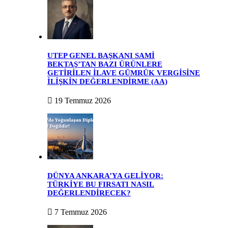
UTEP GENEL BAŞKANI SAMİ
BEKTAŞ’TAN BAZI ÜRÜNLERE
GETİRİLEN İLAVE GÜMRÜK VERGİSİNE
İLİŞKİN DEĞERLENDİRME (AA)
19 Temmuz 2026
DÜNYA ANKARA’YA GELİYOR:
TÜRKİYE BU FIRSATI NASIL
DEĞERLENDİRECEK?
7 Temmuz 2026