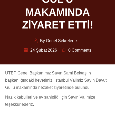
MAKAMINDA
ZİYARET ETTİ!
By Genel Sekreterlik
24 Şubat 2026
0 Comments
UTEP Genel Başkanımız Sayın Sami Bektaş’ın
başkanlığındaki heyetimiz, İstanbul Valimiz Sayın Davut
Gül’ü makamında nezaket ziyaretinde bulundu.
Nazik kabulleri ve ev sahipliği için Sayın Valimize
teşekkür ederiz.