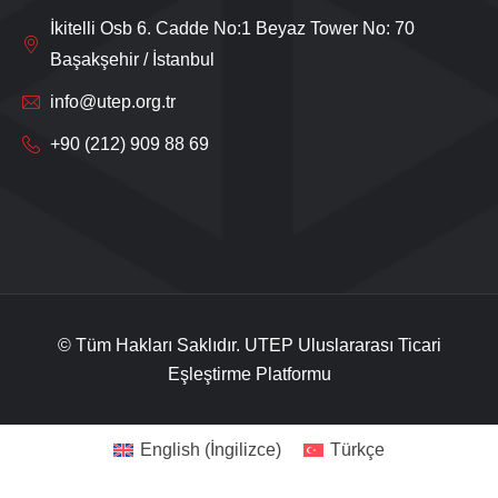
İkitelli Osb 6. Cadde No:1 Beyaz Tower No: 70
Başakşehir / İstanbul
info@utep.org.tr
+90 (212) 909 88 69
Live Support
Submit Request
© Tüm Hakları Saklıdır. UTEP Uluslararası Ticari
Eşleştirme Platformu
English
(
İngilizce
)
Türkçe