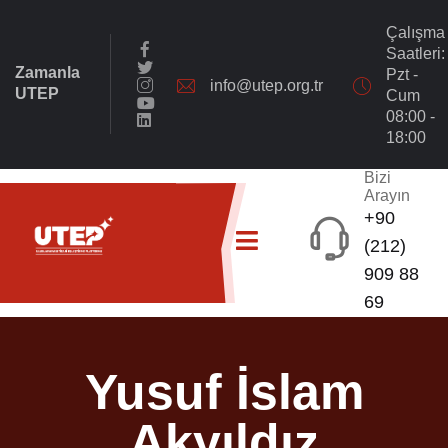
Çalışma
Saatleri:
Zamanla
Pzt -
info@utep.org.tr
UTEP
Cum
08:00 -
18:00
Bizi
Arayın
+90
(212)
909 88
69
Yusuf İslam
Akyıldız