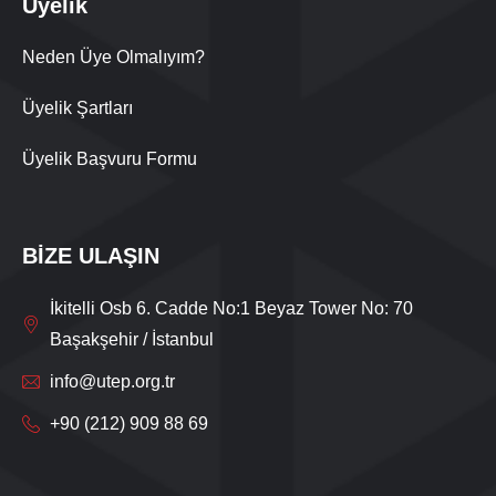
Üyelik
Neden Üye Olmalıyım?
Üyelik Şartları
Üyelik Başvuru Formu
BİZE ULAŞIN
İkitelli Osb 6. Cadde No:1 Beyaz Tower No: 70
Başakşehir / İstanbul
info@utep.org.tr
+90 (212) 909 88 69
Live Support
Submit Request