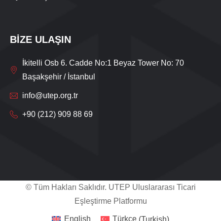
BİZE ULAŞIN
İkitelli Osb 6. Cadde No:1 Beyaz Tower No: 70
Başakşehir / İstanbul
info@utep.org.tr
+90 (212) 909 88 69
Live Support
Submit Request
© Tüm Hakları Saklıdır. UTEP Uluslararası Ticari
Eşleştirme Platformu
English
Türkçe
(
Turkish
)