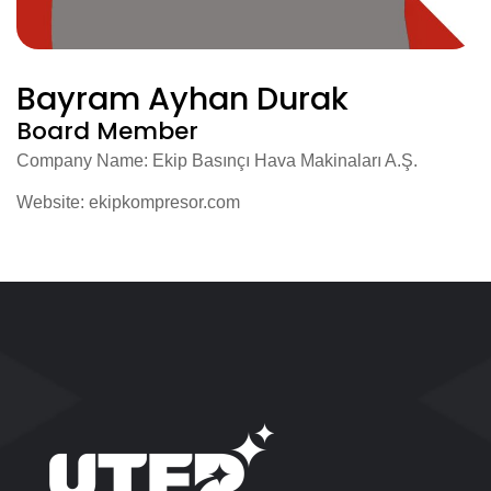
Bayram Ayhan Durak
Board Member
Company Name: Ekip Basınçı Hava Makinaları A.Ş.
Website:
ekipkompresor.com