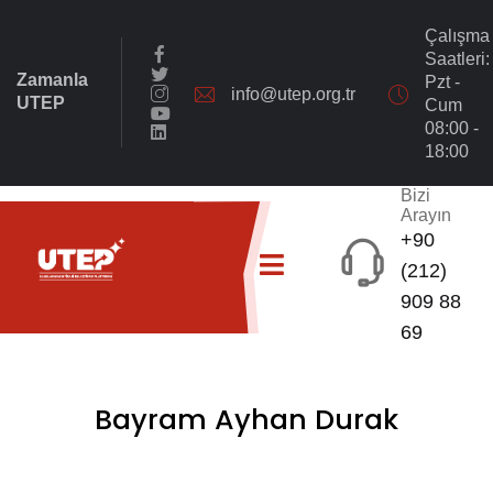
Çalışma
Saatleri:
Zamanla
Pzt -
info@utep.org.tr
UTEP
Cum
08:00 -
18:00
Bizi
Arayın
+90
(212)
909 88
69
Bayram Ayhan Durak