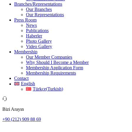
Branches/Representations
Our Branches
Our Representations
Press Room
News
Publications
Haberler
Photo Gallery
Video Gallery
Membership
Our Member Companies
Why Should I Become a Member
Membership Application Form
Membership Requirements
Contact
English
Türkçe
(
Turkish
)
Bizi Arayın
+90 (212) 909 88 69