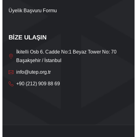
Üyelik Başvuru Formu
BİZE ULAŞIN
İkitelli Osb 6. Cadde No:1 Beyaz Tower No: 70
Başakşehir / İstanbul
info@utep.org.tr
+90 (212) 909 88 69
Live Support
Submit Request